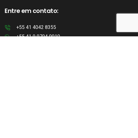
Entre em contato:
+55 41 4042 8355
+55 41 9 9794 0010
comercial@pgpack.com.br
Confira nossas páginas:
Linkedin
Instagram
Facebook